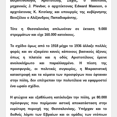
Βυζαντινολόγος Αριστοτέλης Ζάχος, ο οδοποιός
μηχανικός
J. Plevber,
ο αρχιτέκτονας
Edward Mawson,
ο
αρχιτέκτονας Κ. Κιτσίκης και υπουργός της κυβέρνησης
Βενιζέλου ο Αλέξανδρος Παπαδιαμάντης.
Τότε η Θεσσαλονίκη απλωνόταν σε έκταση 9.000
στρεμμάτων και είχε 160.000 κατοίκους.
Το σχέδιο όμως από το 1918 μέχρι το 1936 άλλαξε πολλές
φορές και αν εξαιρέσει κανείς κάποιους βασικούς άξονες
όπως η πλατεία και η οδός Αριστοτέλους έμεινε
ανολοκλήρωτο και παραλλαγμένο. Η πίεση της
προσφυγιάς, οι πολιτικές συγκυρίες, η Μικρασιατική
καταστροφή και τα κύματα των προσφύγων που έφταναν
στην πόλη, δεν επέτρεπαν την πολυτέλεια να εφαρμοστεί
ένα ωραίο σχέδιο.
Η φτώχεια και εξαθλίωση κατέκλυζαν την πόλη, με 80.000
πρόσφυγες που περίμεναν αστική αποκατάσταση στην
ευρύτερη περιοχή της Θεσσαλονίκης. Υπήρχαν και το
διεθνές λόμπι των Εβραίων και οι ομάδες των ντόπιων