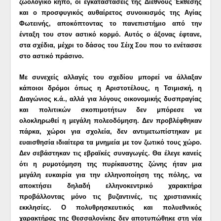
ζωολογικό κήπο, οι εγκαταστάσεις της Διεθνούς Έκθεσης
και ο προσφυγικός αυθαίρετος συνοικισμός της Αγίας
Φωτεινής, αποκόπτοντας το πανεπιστήμιο από την
ένταξη του στον αστικό κορμό. Αυτός ο άξονας έφτανε,
στα σχέδια, μέχρι το δάσος του Σέιχ Σου που το ενέτασσε
στο αστικό πράσινο.
Με συνεχείς αλλαγές του σχεδίου μπορεί να άλλαξαν
κάποιοι δρόμοι όπως η Αριστοτέλους, η Τσιμισκή, η
Διαγώνιος κ.ά., αλλά για λόγους οικονομικής δυσπραγίας
και πολιτικών σκοπιμοτήτων δεν μπόρεσε να
ολοκληρωθεί η μεγάλη πολεοδόμηση. Δεν προβλέφθηκαν
πάρκα, χώροι για σχολεία, δεν αντιμετωπίστηκαν με
ευαισθησία ιδιαίτερα τα μνημεία με τον ζωτικό τους χώρο.
Δεν σεβάστηκαν τις εβραϊκές συναγωγές. Θα έλεγε κανείς
ότι η ρυμοτόμηση της πυρίκαυστης ζώνης ήταν μια
μεγάλη ευκαιρία για την ελληνοποίηση της πόλης, να
αποκτήσει δηλαδή ελληνοκεντρικό χαρακτήρα
προβάλλοντας μόνο τις βυζαντινές, τις χριστιανικές
εκκλησίες. Ο πολυθρησκευτικός και πολυεθνικός
χαρακτήρας της
Θεσσαλονίκης
δεν αποτυπώθηκε στη νέα