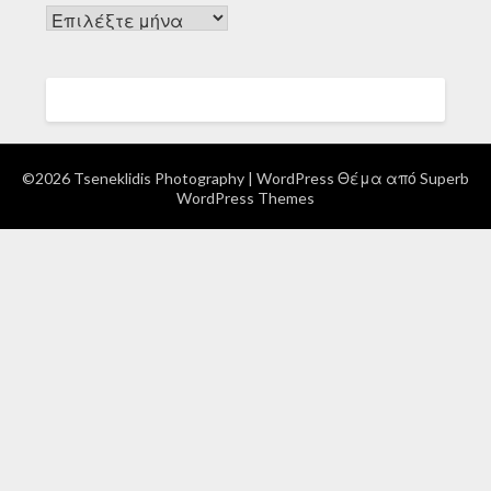
Ιστορικό
©2026 Tseneklidis Photography
| WordPress Θέμα από
Superb
WordPress Themes