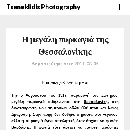
Μετάβαση
Tseneklidis Photography
στο
περιεχόμενο
Η μεγάλη πυρκαγιά της
Θεσσαλονίκης
Δημοσιεύτηκε στις
2011-08-05
Η πυρκαγιά στο λιμάνι
Την
5
Αυγούστου του
1917,
παραμονή του Σωτήρος,
μ
εγάλη πυρκαγιά
εκδηλώνεται στη
Θεσσαλονίκη
, στη
διασταύρωση των σημερινών οδών Ολύμπου και Ιωνος
Δραγούμη.
Στην αρχή δεν δόθηκε σημασία στο γεγονός,
αλλά η πυρκαγιά έγινε απειλητική όταν άρχισε να φυσάει
Βαρδάρης. Η φωτιά τότε άρχισε να παίρνει τεράστιες