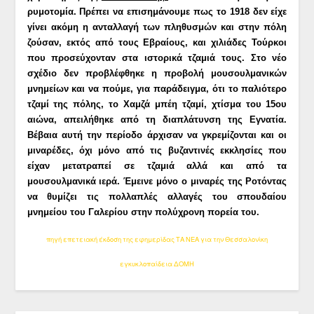
ρυμοτομία. Πρέπει να επισημάνουμε πως το 1918 δεν είχε
γίνει ακόμη η ανταλλαγή των πληθυσμών και στην πόλη
ζούσαν, εκτός από τους Εβραίους, και χιλιάδες Τούρκοι
που προσεύχονταν στα ιστορικά τζαμιά τους. Στο νέο
σχέδιο δεν προβλέφθηκε η προβολή μουσουλμανικών
μνημείων και να πούμε, για παράδειγμα, ότι το παλιότερο
τζαμί της πόλης, το Χαμζά μπέη τζαμί, χτίσμα του 15ου
αιώνα, απειλήθηκε από τη διαπλάτυνση της Εγνατία.
Βέβαια αυτή την περίοδο άρχισαν να γκρεμίζονται και οι
μιναρέδες, όχι μόνο από τις βυζαντινές εκκλησίες που
είχαν μετατραπεί σε τζαμιά αλλά και από τα
μουσουλμανικά ιερά. Έμεινε μόνο ο μιναρές της Ροτόντας
να θυμίζει τις πολλαπλές αλλαγές του σπουδαίου
μνημείου του Γαλερίου στην πολύχρονη πορεία του.
πηγή επετειακή έκδοση της εφημερίδας ΤΑ ΝΕΑ για την Θεσσαλονίκη
εγκυκλοπαίδεια ΔΟΜΗ