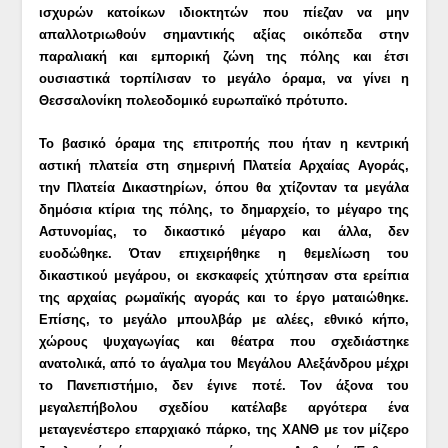
ισχυρών κατοίκων ιδιοκτητών που πίεζαν να μην
απαλλοτριωθούν σημαντικής αξίας οικόπεδα στην
παραλιακή και εμπορική ζώνη της πόλης και έτσι
ουσιαστικά τορπίλισαν το μεγάλο όραμα, να γίνει η
Θεσσαλονίκη πολεοδομικό ευρωπαϊκό πρότυπο.
Το βασικό όραμα της επιτροπής που ήταν η κεντρική
αστική
πλατεία στη σημερινή Πλατεία Αρχαίας Αγοράς,
την Πλατεία Δικαστηρίων, όπου θα χτίζονταν τα μεγάλα
δημόσια κτίρια της πόλης, το δημαρχείο, το μέγαρο της
Αστυνομίας, το δικαστικό μέγαρο και άλλα, δεν
ευοδώθηκε. Όταν επιχειρήθηκε η θεμελίωση του
δικαστικού μεγάρου, οι εκσκαφείς χτύπησαν στα ερείπια
της αρχαίας ρωμαϊκής αγοράς και το έργο ματαιώθηκε.
Επίσης, το μεγάλο μπουλβάρ με αλέες, εθνικό κήπο,
χώρους ψυχαγωγίας και θέατρα που σχεδιάστηκε
ανατολικά, από το άγαλμα του Μεγάλου Αλεξάνδρου μέχρι
το Πανεπιστήμιο, δεν έγινε ποτέ. Τον άξονα του
μεγαλεπήβολου σχε
δίου κατέλαβε αργότερα ένα
με
ταγενέστερο επαρχιακό πάρκο, της ΧΑΝΘ με τον μίζερο