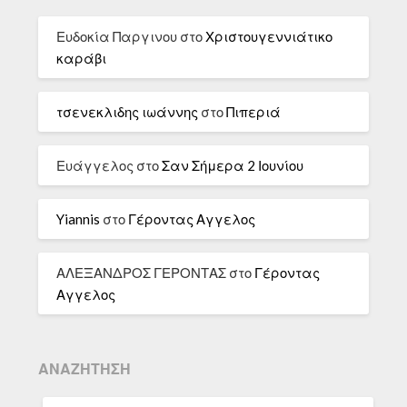
Ευδοκία Παργινου
στο
Χριστουγεννιάτικο
καράβι
τσενεκλιδης ιωάννης
στο
Πιπεριά
Ευάγγελος
στο
Σαν Σήμερα 2 Ιουνίου
Yiannis
στο
Γέροντας Αγγελος
ΑΛΕΞΑΝΔΡΟΣ ΓΕΡΟΝΤΑΣ
στο
Γέροντας
Αγγελος
ΑΝΑΖΉΤΗΣΗ
ΑΝΑΖΉΤΗΣΗ