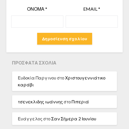
ΌΝΟΜΑ
*
EMAIL
*
ΠΡΌΣΦΑΤΑ ΣΧΌΛΙΑ
Ευδοκία Παργινου
στο
Χριστουγεννιάτικο
καράβι
τσενεκλιδης ιωάννης
στο
Πιπεριά
Ευάγγελος
στο
Σαν Σήμερα 2 Ιουνίου