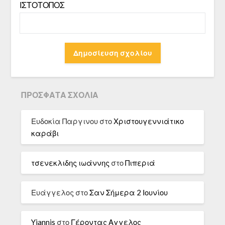
ΙΣΤΌΤΟΠΟΣ
ΠΡΌΣΦΑΤΑ ΣΧΌΛΙΑ
Ευδοκία Παργινου
στο
Χριστουγεννιάτικο
καράβι
τσενεκλιδης ιωάννης
στο
Πιπεριά
Ευάγγελος
στο
Σαν Σήμερα 2 Ιουνίου
Yiannis
στο
Γέροντας Αγγελος