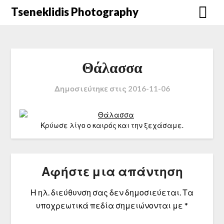
Μετάβαση
Tseneklidis Photography
στο
περιεχόμενο
Θάλασσα
Δημοσιεύτηκε στις
2016-11-06
Κρύωσε λίγο ο καιρός και την ξεχάσαμε.
Αφήστε μια απάντηση
Η ηλ. διεύθυνση σας δεν δημοσιεύεται.
Τα
υποχρεωτικά πεδία σημειώνονται με
*