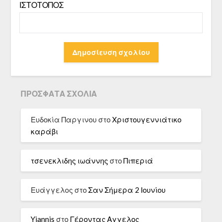
ΙΣΤΌΤΟΠΟΣ
ΠΡΌΣΦΑΤΑ ΣΧΌΛΙΑ
Ευδοκία Παργινου
στο
Χριστουγεννιάτικο
καράβι
τσενεκλιδης ιωάννης
στο
Πιπεριά
Ευάγγελος
στο
Σαν Σήμερα 2 Ιουνίου
Yiannis
στο
Γέροντας Αγγελος