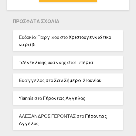
ΠΡΌΣΦΑΤΑ ΣΧΌΛΙΑ
Ευδοκία Παργινου
στο
Χριστουγεννιάτικο
καράβι
τσενεκλιδης ιωάννης
στο
Πιπεριά
Ευάγγελος
στο
Σαν Σήμερα 2 Ιουνίου
Yiannis
στο
Γέροντας Αγγελος
ΑΛΕΞΑΝΔΡΟΣ ΓΕΡΟΝΤΑΣ
στο
Γέροντας
Αγγελος