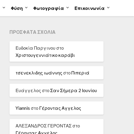
α
Φύση
Φωτογραφία
Επικοινωνία
ΠΡΌΣΦΑΤΑ ΣΧΌΛΙΑ
Ευδοκία Παργινου
στο
Χριστουγεννιάτικο καράβι
τσενεκλιδης ιωάννης
στο
Πιπεριά
Ευάγγελος
στο
Σαν Σήμερα 2 Ιουνίου
Yiannis
στο
Γέροντας Αγγελος
ΑΛΕΞΑΝΔΡΟΣ ΓΕΡΟΝΤΑΣ
στο
Γέροντας Αγγελος