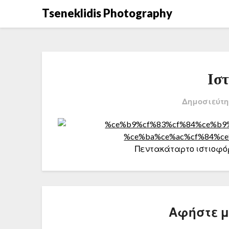
Μετάβαση
Tseneklidis Photography
στο
περιεχόμενο
Ισ
Δημοσιεύτη
Πεντακάταρτο ιστιοφό
Αφήστε 