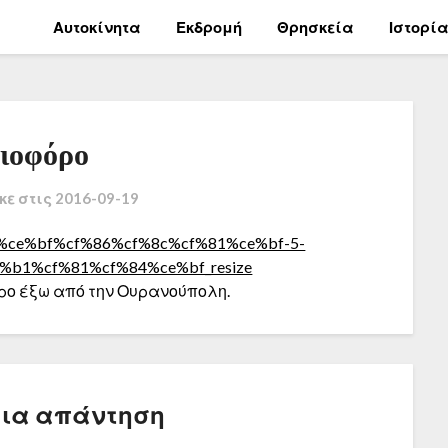
Αυτοκίνητα
Εκδρομή
Θρησκεία
Ιστορί
τιοφόρο
κε στις
2016-09-19
ρο έξω από την Ουρανούπολη.
μια απάντηση