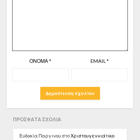
ΌΝΟΜΑ
*
EMAIL
*
ΠΡΌΣΦΑΤΑ ΣΧΌΛΙΑ
Ευδοκία Παργινου
στο
Χριστουγεννιάτικο