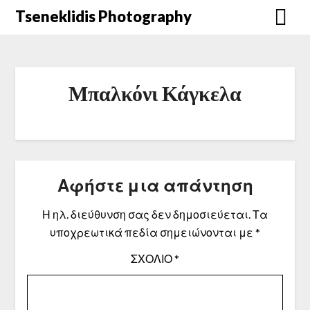
Μετάβαση
Tseneklidis Photography
στο
περιεχόμενο
Μπαλκόνι Κάγκελα
Αφήστε μια απάντηση
Η ηλ. διεύθυνση σας δεν δημοσιεύεται.
Τα
υποχρεωτικά πεδία σημειώνονται με
*
ΣΧΌΛΙΟ
*