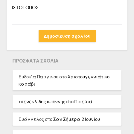
ΙΣΤΌΤΟΠΟΣ
ΠΡΌΣΦΑΤΑ ΣΧΌΛΙΑ
Ευδοκία Παργινου
στο
Χριστουγεννιάτικο
καράβι
τσενεκλιδης ιωάννης
στο
Πιπεριά
Ευάγγελος
στο
Σαν Σήμερα 2 Ιουνίου