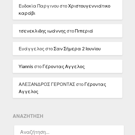
Ευδοκία Παργινου
στο
Χριστουγεννιάτικο
καράβι
τσενεκλιδης ιωάννης
στο
Πιπεριά
Ευάγγελος
στο
Σαν Σήμερα 2 Ιουνίου
Yiannis
στο
Γέροντας Αγγελος
ΑΛΕΞΑΝΔΡΟΣ ΓΕΡΟΝΤΑΣ
στο
Γέροντας
Αγγελος
ΑΝΑΖΉΤΗΣΗ
ΑΝΑΖΉΤΗΣΗ
ΓΙΑ: