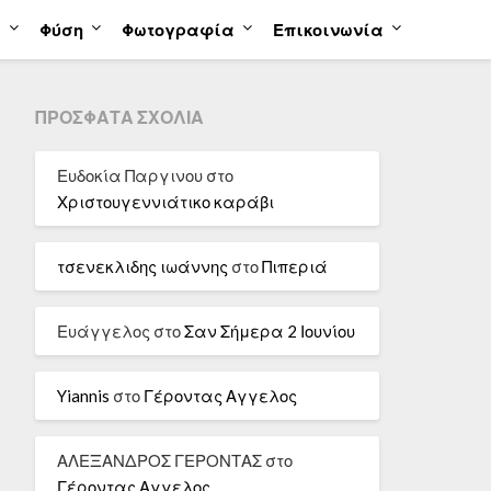
α
Φύση
Φωτογραφία
Επικοινωνία
ΠΡΌΣΦΑΤΑ ΣΧΌΛΙΑ
Ευδοκία Παργινου
στο
Χριστουγεννιάτικο καράβι
τσενεκλιδης ιωάννης
στο
Πιπεριά
Ευάγγελος
στο
Σαν Σήμερα 2 Ιουνίου
Yiannis
στο
Γέροντας Αγγελος
ΑΛΕΞΑΝΔΡΟΣ ΓΕΡΟΝΤΑΣ
στο
Γέροντας Αγγελος