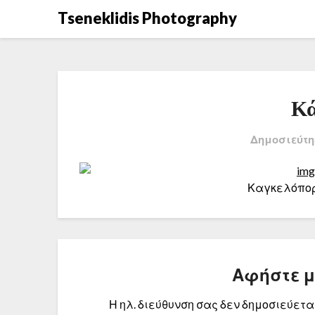
Μετάβαση
Tseneklidis Photography
στο
περιεχόμενο
Κά
Δημοσιεύτη
Καγκελόπορ
Αφήστε 
Η ηλ. διεύθυνση σας δεν δημοσιεύεται