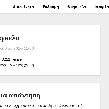
Αυτοκίνητα
Εκδρομή
Θρησκεία
Ιστορί
γκελα
κε στις
2016-11-30
τα, καλλιτεχνική.
μια απάντηση
.
Τα υποχρεωτικά πεδία σημειώνονται με
*