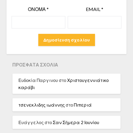
ΌΝΟΜΑ
*
EMAIL
*
ΠΡΌΣΦΑΤΑ ΣΧΌΛΙΑ
Ευδοκία Παργινου
στο
Χριστουγεννιάτικο
καράβι
τσενεκλιδης ιωάννης
στο
Πιπεριά
Ευάγγελος
στο
Σαν Σήμερα 2 Ιουνίου