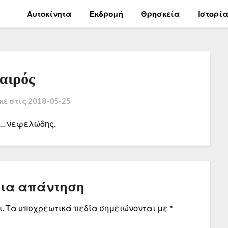
Αυτοκίνητα
Εκδρομή
Θρησκεία
Ιστορί
αιρός
κε στις
2018-05-25
 … νεφελώδης.
μια απάντηση
.
Τα υποχρεωτικά πεδία σημειώνονται με
*