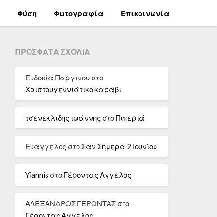
α
Φύση
Φωτογραφία
Επικοινωνία
ΠΡΌΣΦΑΤΑ ΣΧΌΛΙΑ
Ευδοκία Παργινου
στο
Χριστουγεννιάτικο καράβι
τσενεκλιδης ιωάννης
στο
Πιπεριά
Ευάγγελος
στο
Σαν Σήμερα 2 Ιουνίου
Yiannis
στο
Γέροντας Αγγελος
ΑΛΕΞΑΝΔΡΟΣ ΓΕΡΟΝΤΑΣ
στο
Γέροντας Αγγελος