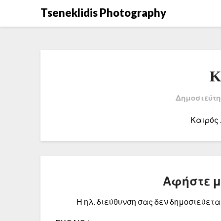
Μετάβαση
Tseneklidis Photography
στο
περιεχόμενο
Κ
Δημοσιεύτη
Καιρός
Αφήστε 
Η ηλ. διεύθυνση σας δεν δημοσιεύεται