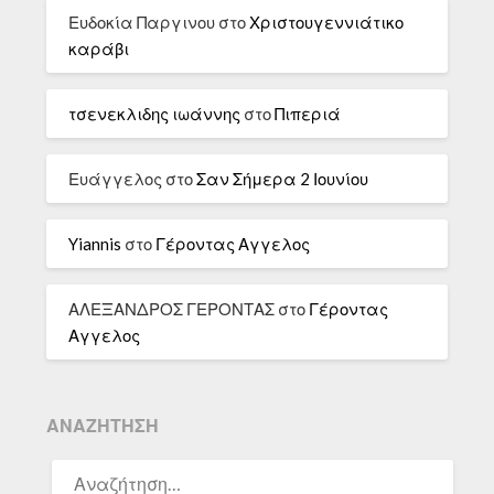
Ευδοκία Παργινου
στο
Χριστουγεννιάτικο
καράβι
τσενεκλιδης ιωάννης
στο
Πιπεριά
Ευάγγελος
στο
Σαν Σήμερα 2 Ιουνίου
Yiannis
στο
Γέροντας Αγγελος
ΑΛΕΞΑΝΔΡΟΣ ΓΕΡΟΝΤΑΣ
στο
Γέροντας
Αγγελος
ΑΝΑΖΉΤΗΣΗ
ΑΝΑΖΉΤΗΣΗ
ΓΙΑ: