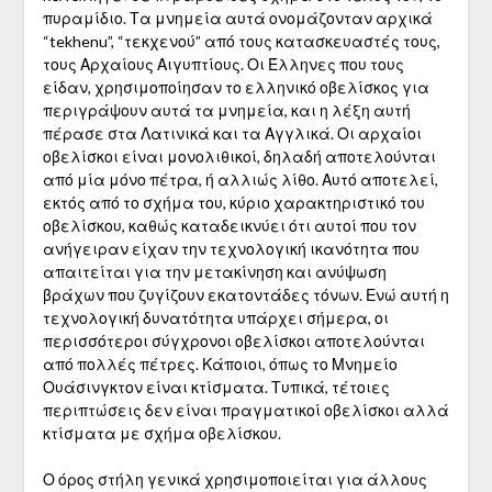
πυραμίδιο. Τα μνημεία αυτά ονομάζονταν αρχικά
“tekhenu”, “τεκχενού” από τους κατασκευαστές τους,
τους Αρχαίους Αιγυπτίους. Οι Έλληνες που τους
είδαν, χρησιμοποίησαν το ελληνικό οβελίσκος για
περιγράψουν αυτά τα μνημεία, και η λέξη αυτή
πέρασε στα Λατινικά και τα Αγγλικά. Οι αρχαίοι
οβελίσκοι είναι μονολιθικοί, δηλαδή αποτελούνται
από μία μόνο πέτρα, ή αλλιώς λίθο. Αυτό αποτελεί,
εκτός από το σχήμα του, κύριο χαρακτηριστικό του
οβελίσκου, καθώς καταδεικνύει ότι αυτοί που τον
ανήγειραν είχαν την τεχνολογική ικανότητα που
απαιτείται για την μετακίνηση και ανύψωση
βράχων που ζυγίζουν εκατοντάδες τόνων. Ενώ αυτή η
τεχνολογική δυνατότητα υπάρχει σήμερα, οι
περισσότεροι σύγχρονοι οβελίσκοι αποτελούνται
από πολλές πέτρες. Κάποιοι, όπως το Μνημείο
Ουάσινγκτον είναι κτίσματα. Τυπικά, τέτοιες
περιπτώσεις δεν είναι πραγματικοί οβελίσκοι αλλά
κτίσματα με σχήμα οβελίσκου.
Ο όρος στήλη γενικά χρησιμοποιείται για άλλους