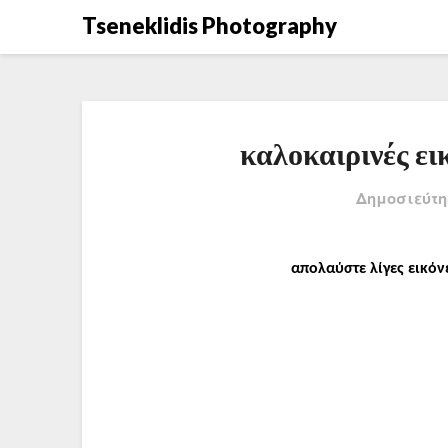
Μετάβαση
Tseneklidis Photography
στο
περιεχόμενο
καλοκαιρινές ει
Δημοσιεύτη
απολαύστε λίγες εικό