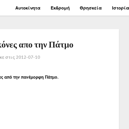
Αυτοκίνητα
Εκδρομή
Θρησκεία
Ιστορί
κόνες απο την Πάτμο
κε στις
2012-07-10
νες από την πανέμορφη Πάτμο.