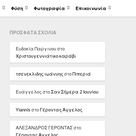
α
Φύση
Φωτογραφία
Επικοινωνία
ΠΡΌΣΦΑΤΑ ΣΧΌΛΙΑ
Ευδοκία Παργινου
στο
Χριστουγεννιάτικο καράβι
τσενεκλιδης ιωάννης
στο
Πιπεριά
Ευάγγελος
στο
Σαν Σήμερα 2 Ιουνίου
Yiannis
στο
Γέροντας Αγγελος
ΑΛΕΞΑΝΔΡΟΣ ΓΕΡΟΝΤΑΣ
στο
Γέροντας Αγγελος