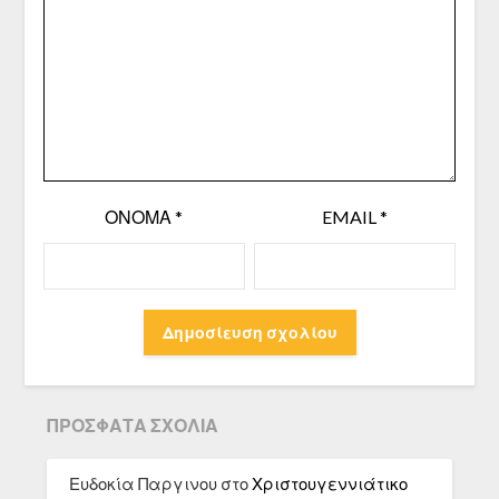
ΌΝΟΜΑ
*
EMAIL
*
ΠΡΌΣΦΑΤΑ ΣΧΌΛΙΑ
Ευδοκία Παργινου
στο
Χριστουγεννιάτικο