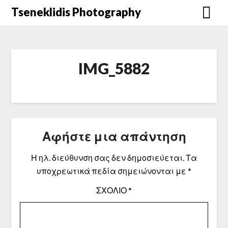
Μετάβαση
Tseneklidis Photography
στο
περιεχόμενο
IMG_5882
Αφήστε μια απάντηση
Η ηλ. διεύθυνση σας δεν δημοσιεύεται.
Τα
υποχρεωτικά πεδία σημειώνονται με
*
ΣΧΌΛΙΟ
*