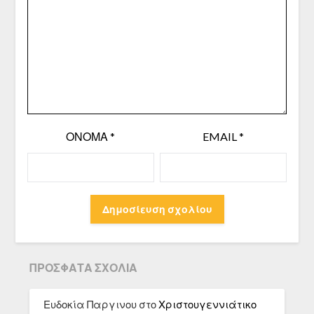
ΌΝΟΜΑ
*
EMAIL
*
ΠΡΌΣΦΑΤΑ ΣΧΌΛΙΑ
Ευδοκία Παργινου
στο
Χριστουγεννιάτικο