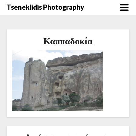
Μετάβαση
Tseneklidis Photography
στο
περιεχόμενο
Καππαδοκία