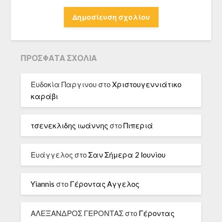
ΠΡΌΣΦΑΤΑ ΣΧΌΛΙΑ
Ευδοκία Παργινου
στο
Χριστουγεννιάτικο
καράβι
τσενεκλιδης ιωάννης
στο
Πιπεριά
Ευάγγελος
στο
Σαν Σήμερα 2 Ιουνίου
Yiannis
στο
Γέροντας Αγγελος
ΑΛΕΞΑΝΔΡΟΣ ΓΕΡΟΝΤΑΣ
στο
Γέροντας