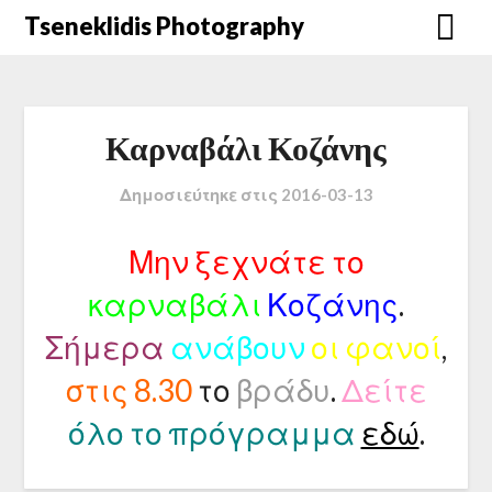
Μετάβαση
Tseneklidis Photography
στο
περιεχόμενο
Καρναβάλι Κοζάνης
Δημοσιεύτηκε στις
2016-03-13
Μην ξεχνάτε το
καρναβάλι
Κοζάνης
.
Σήμερα
ανάβουν
οι φανοί
,
στις 8.30
το
βράδυ
.
Δείτε
όλο το πρόγραμμα
εδώ
.