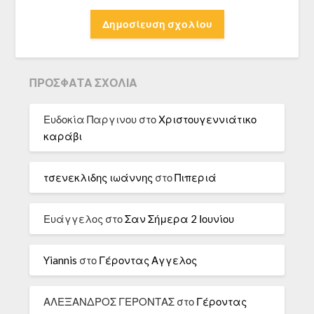
ΠΡΌΣΦΑΤΑ ΣΧΌΛΙΑ
Ευδοκία Παργινου
στο
Χριστουγεννιάτικο
καράβι
τσενεκλιδης ιωάννης
στο
Πιπεριά
Ευάγγελος
στο
Σαν Σήμερα 2 Ιουνίου
Yiannis
στο
Γέροντας Αγγελος
ΑΛΕΞΑΝΔΡΟΣ ΓΕΡΟΝΤΑΣ
στο
Γέροντας