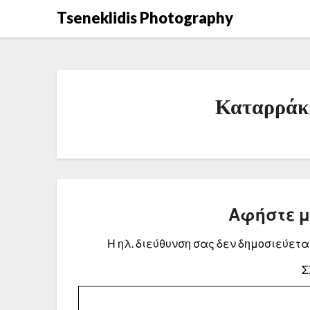
Μετάβαση
Tseneklidis Photography
στο
περιεχόμενο
Καταρράκ
Αφήστε 
Η ηλ. διεύθυνση σας δεν δημοσιεύεται
Σ