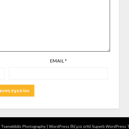
EMAIL
*
Tseneklidis Photography
| WordPress Θέμα από
Superb WordPress 