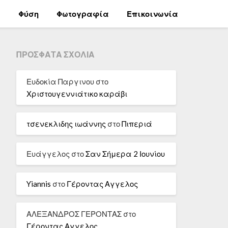
α
Φύση
Φωτογραφία
Επικοινωνία
ΠΡΌΣΦΑΤΑ ΣΧΌΛΙΑ
Ευδοκία Παργινου
στο
Χριστουγεννιάτικο καράβι
τσενεκλιδης ιωάννης
στο
Πιπεριά
Ευάγγελος
στο
Σαν Σήμερα 2 Ιουνίου
Yiannis
στο
Γέροντας Αγγελος
ΑΛΕΞΑΝΔΡΟΣ ΓΕΡΟΝΤΑΣ
στο
Γέροντας Αγγελος