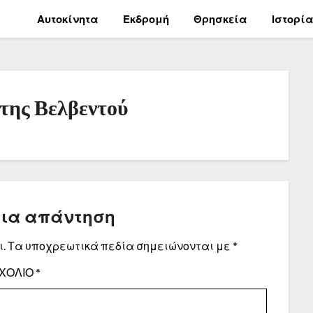
Αυτοκίνητα
Εκδρομή
Θρησκεία
Ιστορί
της Βελβεντού
μια απάντηση
.
Τα υποχρεωτικά πεδία σημειώνονται με
*
ΧΌΛΙΟ
*