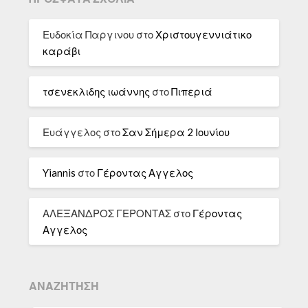
Ευδοκία Παργινου
στο
Χριστουγεννιάτικο
καράβι
τσενεκλιδης ιωάννης
στο
Πιπεριά
Ευάγγελος
στο
Σαν Σήμερα 2 Ιουνίου
Yiannis
στο
Γέροντας Αγγελος
ΑΛΕΞΑΝΔΡΟΣ ΓΕΡΟΝΤΑΣ
στο
Γέροντας
Αγγελος
ΑΝΑΖΉΤΗΣΗ