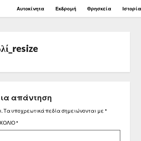
Αυτοκίνητα
Εκδρομή
Θρησκεία
Ιστορί
λί_resize
μια απάντηση
.
Τα υποχρεωτικά πεδία σημειώνονται με
*
ΧΌΛΙΟ
*