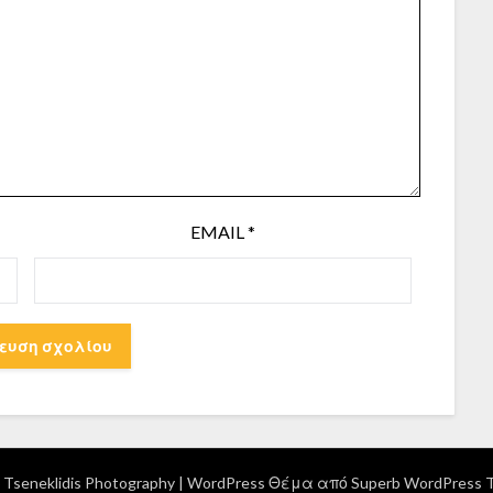
EMAIL
*
Tseneklidis Photography
| WordPress Θέμα από
Superb WordPress 