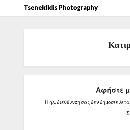
Μετάβαση
Tseneklidis Photography
στο
περιεχόμενο
Κατιρ
Αφήστε 
Η ηλ. διεύθυνση σας δεν δημοσιεύεται
Σ