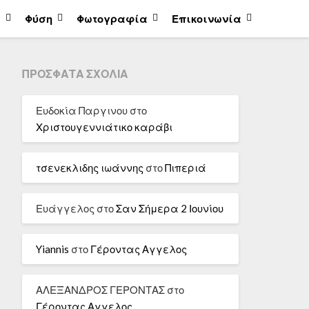
α
Φύση
Φωτογραφία
Επικοινωνία
ΠΡΌΣΦΑΤΑ ΣΧΌΛΙΑ
Ευδοκία Παργινου
στο
Χριστουγεννιάτικο καράβι
τσενεκλιδης ιωάννης
στο
Πιπεριά
Ευάγγελος
στο
Σαν Σήμερα 2 Ιουνίου
Yiannis
στο
Γέροντας Αγγελος
ΑΛΕΞΑΝΔΡΟΣ ΓΕΡΟΝΤΑΣ
στο
Γέροντας Αγγελος