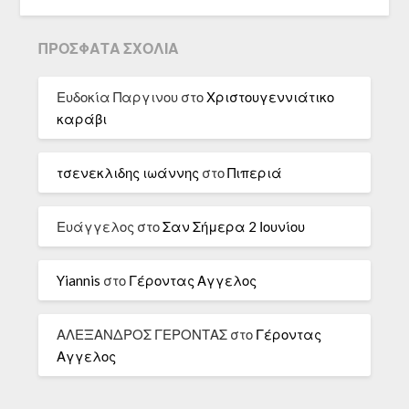
ΠΡΌΣΦΑΤΑ ΣΧΌΛΙΑ
Ευδοκία Παργινου
στο
Χριστουγεννιάτικο
καράβι
τσενεκλιδης ιωάννης
στο
Πιπεριά
Ευάγγελος
στο
Σαν Σήμερα 2 Ιουνίου
Yiannis
στο
Γέροντας Αγγελος
ΑΛΕΞΑΝΔΡΟΣ ΓΕΡΟΝΤΑΣ
στο
Γέροντας
Αγγελος