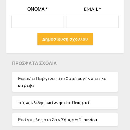
ΌΝΟΜΑ
*
EMAIL
*
ΠΡΌΣΦΑΤΑ ΣΧΌΛΙΑ
Ευδοκία Παργινου
στο
Χριστουγεννιάτικο
καράβι
τσενεκλιδης ιωάννης
στο
Πιπεριά
Ευάγγελος
στο
Σαν Σήμερα 2 Ιουνίου