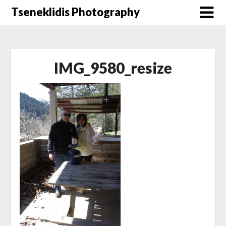
Μετάβαση
Tseneklidis Photography
στο
περιεχόμενο
IMG_9580_resize