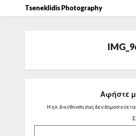
Μετάβαση
Tseneklidis Photography
στο
περιεχόμενο
IMG_96
Αφήστε 
Η ηλ. διεύθυνση σας δεν δημοσιεύεται
Σ