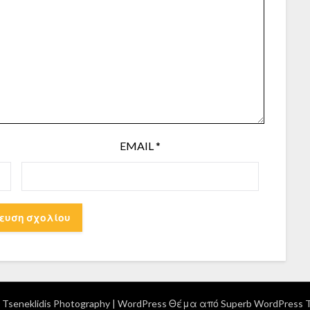
EMAIL
*
Tseneklidis Photography
| WordPress Θέμα από
Superb WordPress 