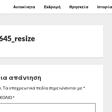
Αυτοκίνητα
Εκδρομή
Θρησκεία
Ιστορί
45_resize
μια απάντηση
.
Τα υποχρεωτικά πεδία σημειώνονται με
*
ΧΌΛΙΟ
*