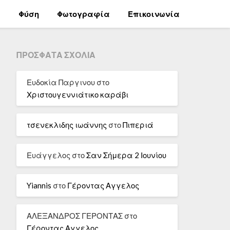
α
Φύση
Φωτογραφία
Επικοινωνία
ΠΡΌΣΦΑΤΑ ΣΧΌΛΙΑ
Ευδοκία Παργινου
στο
Χριστουγεννιάτικο καράβι
τσενεκλιδης ιωάννης
στο
Πιπεριά
Ευάγγελος
στο
Σαν Σήμερα 2 Ιουνίου
Yiannis
στο
Γέροντας Αγγελος
ΑΛΕΞΑΝΔΡΟΣ ΓΕΡΟΝΤΑΣ
στο
Γέροντας Αγγελος