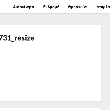
Αυτοκίνητα
Εκδρομή
Θρησκεία
Ιστορί
31_resize