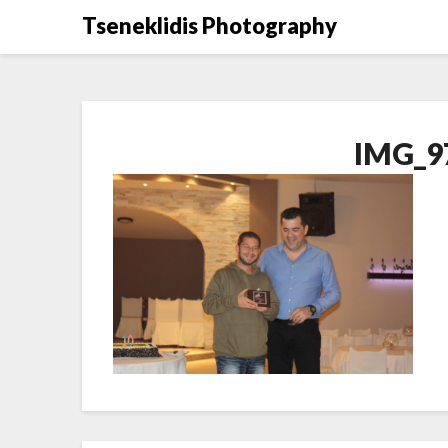
Μετάβαση
Tseneklidis Photography
στο
περιεχόμενο
IMG_97