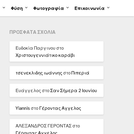
α
Φύση
Φωτογραφία
Επικοινωνία
ΠΡΌΣΦΑΤΑ ΣΧΌΛΙΑ
Ευδοκία Παργινου
στο
Χριστουγεννιάτικο καράβι
τσενεκλιδης ιωάννης
στο
Πιπεριά
Ευάγγελος
στο
Σαν Σήμερα 2 Ιουνίου
Yiannis
στο
Γέροντας Αγγελος
ΑΛΕΞΑΝΔΡΟΣ ΓΕΡΟΝΤΑΣ
στο
Γέροντας Αγγελος