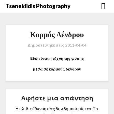
Μετάβαση
Tseneklidis Photography
στο
περιεχόμενο
Κορμός Δένδρου
Δημοσιεύτηκε στις
2011-04-04
Εδώ είναι η τέχνη της φύσης
μέσα σε κορμούς δένδρου
Αφήστε μια απάντηση
Η ηλ. διεύθυνση σας δεν δημοσιεύεται.
Τα