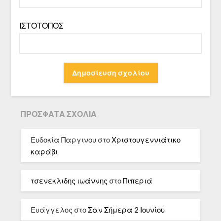
ΙΣΤΌΤΟΠΟΣ
ΠΡΌΣΦΑΤΑ ΣΧΌΛΙΑ
Ευδοκία Παργινου
στο
Χριστουγεννιάτικο
καράβι
τσενεκλιδης ιωάννης
στο
Πιπεριά
Ευάγγελος
στο
Σαν Σήμερα 2 Ιουνίου