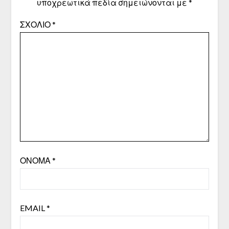
υποχρεωτικά πεδία σημειώνονται με
*
ΣΧΌΛΙΟ
*
ΌΝΟΜΑ
*
EMAIL
*