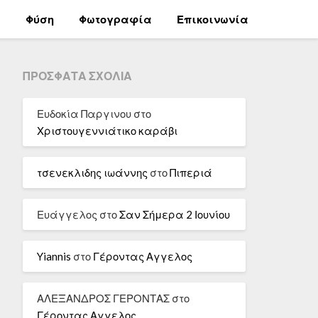
α
Φύση
Φωτογραφία
Επικοινωνία
ΠΡΌΣΦΑΤΑ ΣΧΌΛΙΑ
Ευδοκία Παργινου
στο
Χριστουγεννιάτικο καράβι
τσενεκλιδης ιωάννης
στο
Πιπεριά
Ευάγγελος
στο
Σαν Σήμερα 2 Ιουνίου
Yiannis
στο
Γέροντας Αγγελος
ΑΛΕΞΑΝΔΡΟΣ ΓΕΡΟΝΤΑΣ
στο
Γέροντας Αγγελος