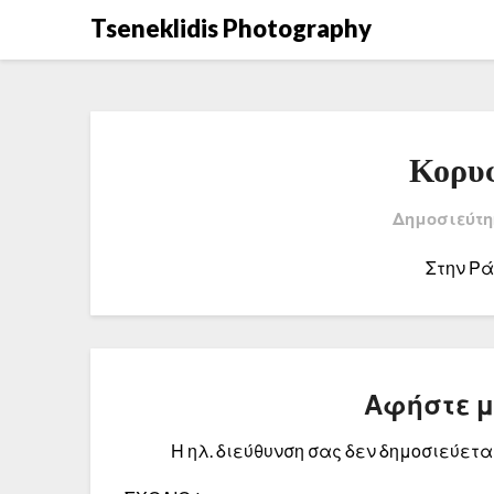
Μετάβαση
Tseneklidis Photography
στο
περιεχόμενο
Κορυ
Δημοσιεύτη
Στην Ρά
Αφήστε 
Η ηλ. διεύθυνση σας δεν δημοσιεύεται