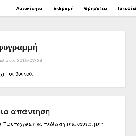
Αυτοκίνητα
Εκδρομή
Θρησκεία
Ιστορί
φογραμμή
κε στις
2018-09-28
χη του βουνού.
μια απάντηση
.
Τα υποχρεωτικά πεδία σημειώνονται με
*