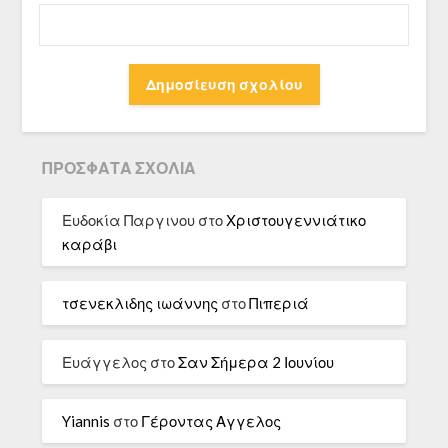
ΠΡΌΣΦΑΤΑ ΣΧΌΛΙΑ
Ευδοκία Παργινου
στο
Χριστουγεννιάτικο
καράβι
τσενεκλιδης ιωάννης
στο
Πιπεριά
Ευάγγελος
στο
Σαν Σήμερα 2 Ιουνίου
Yiannis
στο
Γέροντας Αγγελος