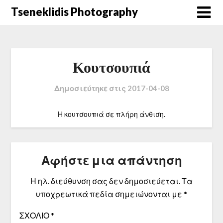
Μετάβαση
Tseneklidis Photography
στο
περιεχόμενο
Κουτσουπιά
Δημοσιεύτηκε στις
2017-04-08
Η κουτσουπιά σε πλήρη άνθιση.
Αφήστε μια απάντηση
Η ηλ. διεύθυνση σας δεν δημοσιεύεται.
Τα
υποχρεωτικά πεδία σημειώνονται με
*
ΣΧΌΛΙΟ
*