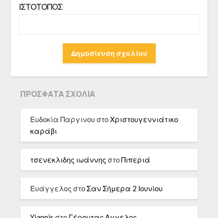
ΙΣΤΌΤΟΠΟΣ
ΠΡΌΣΦΑΤΑ ΣΧΌΛΙΑ
Ευδοκία Παργινου
στο
Χριστουγεννιάτικο
καράβι
τσενεκλιδης ιωάννης
στο
Πιπεριά
Ευάγγελος
στο
Σαν Σήμερα 2 Ιουνίου
Yiannis
στο
Γέροντας Αγγελος