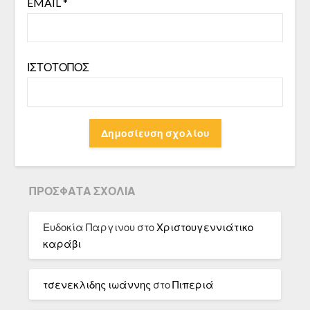
EMAIL
*
ΙΣΤΌΤΟΠΟΣ
ΠΡΌΣΦΑΤΑ ΣΧΌΛΙΑ
Ευδοκία Παργινου
στο
Χριστουγεννιάτικο
καράβι
τσενεκλιδης ιωάννης
στο
Πιπεριά