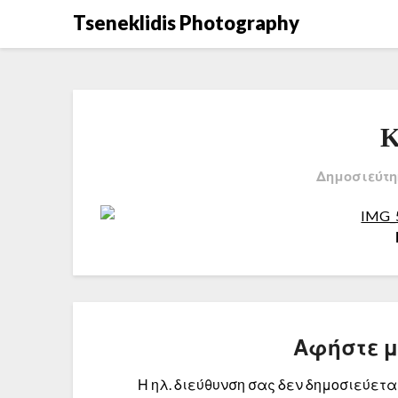
Μετάβαση
Tseneklidis Photography
στο
περιεχόμενο
Κ
Δημοσιεύτη
Αφήστε 
Η ηλ. διεύθυνση σας δεν δημοσιεύεται