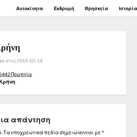
Αυτοκίνητα
Εκδρομή
Θρησκεία
Ιστορί
ρήνη
κε στις
2014-03-14
Κρήνη
μια απάντηση
.
Τα υποχρεωτικά πεδία σημειώνονται με
*