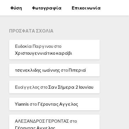
α
Φύση
Φωτογραφία
Επικοινωνία
ΠΡΌΣΦΑΤΑ ΣΧΌΛΙΑ
Ευδοκία Παργινου
στο
Χριστουγεννιάτικο καράβι
τσενεκλιδης ιωάννης
στο
Πιπεριά
Ευάγγελος
στο
Σαν Σήμερα 2 Ιουνίου
Yiannis
στο
Γέροντας Αγγελος
ΑΛΕΞΑΝΔΡΟΣ ΓΕΡΟΝΤΑΣ
στο
Γέροντας Αγγελος