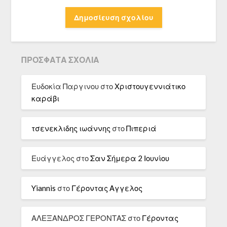
ΠΡΌΣΦΑΤΑ ΣΧΌΛΙΑ
Ευδοκία Παργινου
στο
Χριστουγεννιάτικο
καράβι
τσενεκλιδης ιωάννης
στο
Πιπεριά
Ευάγγελος
στο
Σαν Σήμερα 2 Ιουνίου
Yiannis
στο
Γέροντας Αγγελος
ΑΛΕΞΑΝΔΡΟΣ ΓΕΡΟΝΤΑΣ
στο
Γέροντας