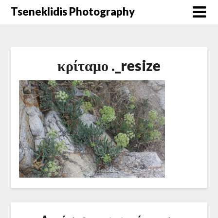
Μετάβαση
Tseneklidis Photography
στο
περιεχόμενο
κρίταμο ._resize