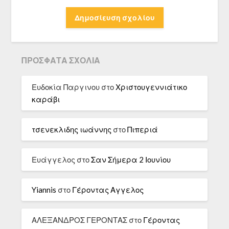
ΠΡΌΣΦΑΤΑ ΣΧΌΛΙΑ
Ευδοκία Παργινου
στο
Χριστουγεννιάτικο
καράβι
τσενεκλιδης ιωάννης
στο
Πιπεριά
Ευάγγελος
στο
Σαν Σήμερα 2 Ιουνίου
Yiannis
στο
Γέροντας Αγγελος
ΑΛΕΞΑΝΔΡΟΣ ΓΕΡΟΝΤΑΣ
στο
Γέροντας