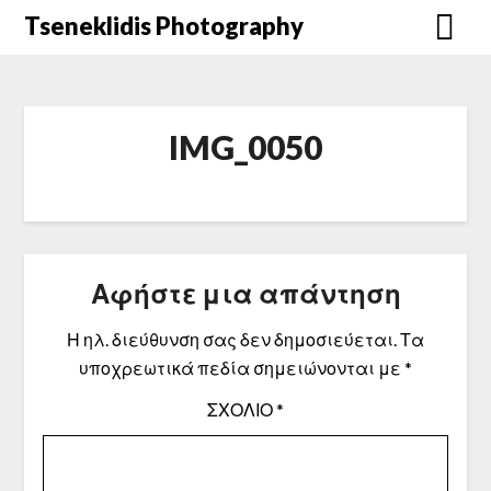
Μετάβαση
Tseneklidis Photography
στο
περιεχόμενο
IMG_0050
Αφήστε μια απάντηση
Η ηλ. διεύθυνση σας δεν δημοσιεύεται.
Τα
υποχρεωτικά πεδία σημειώνονται με
*
ΣΧΌΛΙΟ
*