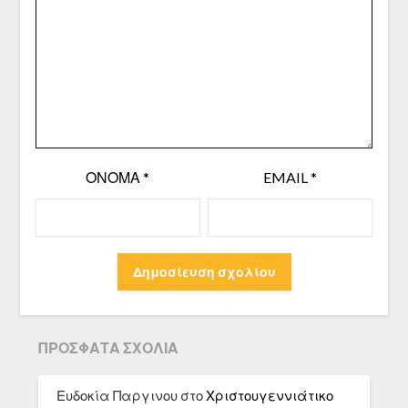
ΌΝΟΜΑ
*
EMAIL
*
ΠΡΌΣΦΑΤΑ ΣΧΌΛΙΑ
Ευδοκία Παργινου
στο
Χριστουγεννιάτικο