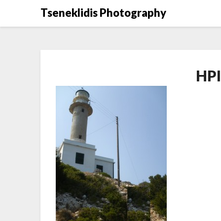
Μετάβαση
Tseneklidis Photography
στο
περιεχόμενο
HP