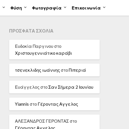
α
Φύση
Φωτογραφία
Επικοινωνία
ΠΡΌΣΦΑΤΑ ΣΧΌΛΙΑ
Ευδοκία Παργινου
στο
Χριστουγεννιάτικο καράβι
τσενεκλιδης ιωάννης
στο
Πιπεριά
Ευάγγελος
στο
Σαν Σήμερα 2 Ιουνίου
Yiannis
στο
Γέροντας Αγγελος
ΑΛΕΞΑΝΔΡΟΣ ΓΕΡΟΝΤΑΣ
στο
Γέροντας Αγγελος