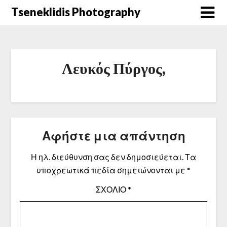
Μετάβαση
Tseneklidis Photography
στο
περιεχόμενο
Λευκός Πύργος,
Αφήστε μια απάντηση
Η ηλ. διεύθυνση σας δεν δημοσιεύεται.
Τα
υποχρεωτικά πεδία σημειώνονται με
*
ΣΧΌΛΙΟ
*