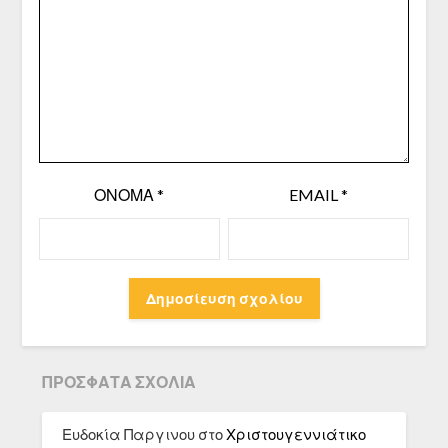
ΌΝΟΜΑ
*
EMAIL
*
ΠΡΌΣΦΑΤΑ ΣΧΌΛΙΑ
Ευδοκία Παργινου
στο
Χριστουγεννιάτικο