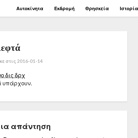
Αυτοκίνητα
Εκδρομή
Θρησκεία
Ιστορί
εφτά
κε στις
2016-01-14
 υπάρχουν.
μια απάντηση