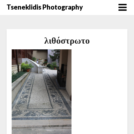
Μετάβαση
Tseneklidis Photography
στο
περιεχόμενο
λιθόστρωτο