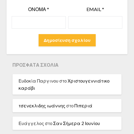
ΌΝΟΜΑ
*
EMAIL
*
ΠΡΌΣΦΑΤΑ ΣΧΌΛΙΑ
Ευδοκία Παργινου
στο
Χριστουγεννιάτικο
καράβι
τσενεκλιδης ιωάννης
στο
Πιπεριά
Ευάγγελος
στο
Σαν Σήμερα 2 Ιουνίου