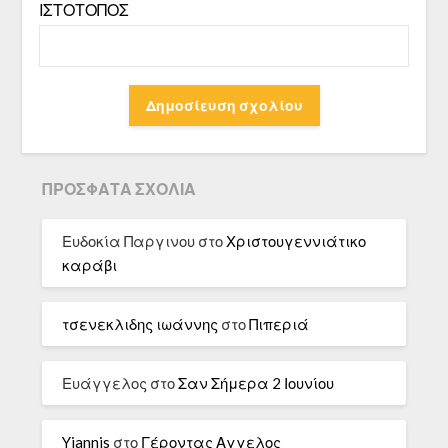
ΙΣΤΌΤΟΠΟΣ
ΠΡΌΣΦΑΤΑ ΣΧΌΛΙΑ
Ευδοκία Παργινου
στο
Χριστουγεννιάτικο
καράβι
τσενεκλιδης ιωάννης
στο
Πιπεριά
Ευάγγελος
στο
Σαν Σήμερα 2 Ιουνίου
Yiannis
στο
Γέροντας Αγγελος