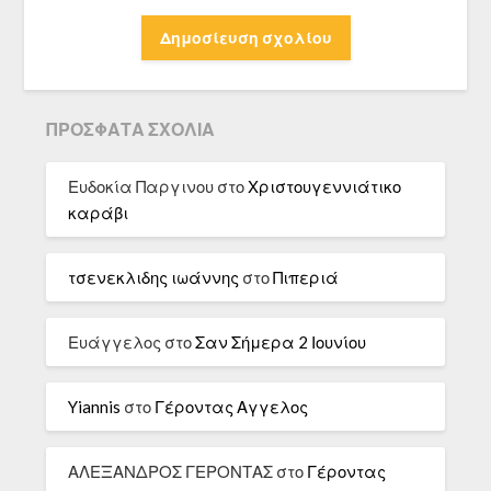
ΠΡΌΣΦΑΤΑ ΣΧΌΛΙΑ
Ευδοκία Παργινου
στο
Χριστουγεννιάτικο
καράβι
τσενεκλιδης ιωάννης
στο
Πιπεριά
Ευάγγελος
στο
Σαν Σήμερα 2 Ιουνίου
Yiannis
στο
Γέροντας Αγγελος
ΑΛΕΞΑΝΔΡΟΣ ΓΕΡΟΝΤΑΣ
στο
Γέροντας