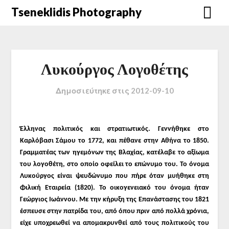
Μετάβαση
Tseneklidis Photography
στο
περιεχόμενο
Λυκούργος Λογοθέτης
Δημοσιεύτηκε στις
2012-09-10
Έλληνας πολιτικός και στρατιωτικός. Γεννήθηκε στο
Καρλόβασι Σάμου το 1772,
και πέθανε στην Αθήνα το 1850.
Γραμματέας των ηγεμόνων της Βλαχίας, κατέλαβε το αξίωμα
του λογοθέτη, στο οποίο οφείλει το επώνυμο του. Το όνομα
Λυκούργος είναι ψευδώνυμο που πήρε όταν μυήθηκε στη
Φιλική Εταιρεία (1820). Το οικογενειακό του όνομα ήταν
Γεώργιος Ιωάννου. Με την κήρυξη της Επανάστασης του 1821
έσπευσε στην πατρίδα του, από όπου πριν από πολλά χρόνια,
είχε υποχρεωθεί να απομακρυνθεί από τους πολιτικούς του