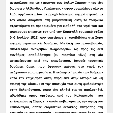
αντιπάλους, και ως «αρχηγός των όπλων Σάμου» – τον είχε
διορίσει ο Αλέξανδρος Υψηλάντης – αφού συμφιλίωσε όλο το
λαό, οργάνωσε μέσα σε βραχύ διάστημα ισχυρό στρατό, με
τον οποίο σκόρπισε στη μικρασιατική ακτή τα τουρκικά
στρατεύματα τα προορισμένα για εισβολή στο νησί του και
απόκρουσε επιτυχώς τον υπό τον Καρά-Αλή τουρκικό στόλο
(4-5 Ιουλίου 1821) που επιχείρησε ν’ αποβιβάσει στη Σάμο
ισχυρές στρατιωτικές δυνάμεις. Με δική του πρωτοβουλία,
αποτέλεσμα ανακριβών πληροφοριών ως προς τις εκεί
συνθήκες, αποβιβάστηκε (10 Μαρτίου 1822) στη Χίο
μεταφέροντας εκεί την επανάσταση. Ισχυρές τουρκικές
δυνάμεις όμως, που έφτασαν αμέσως στο νησί, τον
ανάγκασαν να αποχωρήσει. Η εκδικητική μανία των Τούρκων
κατά την επιχείρηση αυτή παράμεινε στην ιστορία ως «η
σφαγή της Χίου». Για την αποτυχία του αυτή φυλακίστηκε
στην Πελοπόννησο, όπου είχε κληθεί για να απολογηθεί,
αθωώθηκε όμως αργότερα από τον Κολοκοτρώνη και
επέστρεψε στη Σάμο, την οποία κυβέρνησε ως την άφιξη του
Καποδίστρια, οπότε διορίστηκε έκτακτος επίτροπος στη