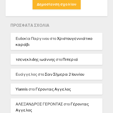
ΠΡΌΣΦΑΤΑ ΣΧΌΛΙΑ
Ευδοκία Παργινου
στο
Χριστουγεννιάτικο
καράβι
τσενεκλιδης ιωάννης
στο
Πιπεριά
Ευάγγελος
στο
Σαν Σήμερα 2 Ιουνίου
Yiannis
στο
Γέροντας Αγγελος
ΑΛΕΞΑΝΔΡΟΣ ΓΕΡΟΝΤΑΣ
στο
Γέροντας
Αγγελος