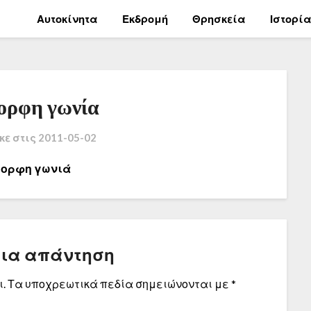
Αυτοκίνητα
Εκδρομή
Θρησκεία
Ιστορί
ορφη γωνία
κε στις
2011-05-02
μορφη γωνιά
μια απάντηση
.
Τα υποχρεωτικά πεδία σημειώνονται με
*