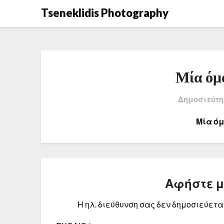
Μετάβαση
Tseneklidis Photography
στο
περιεχόμενο
Μία όμ
Δημοσιεύτη
Μία ό
Αφήστε 
Η ηλ. διεύθυνση σας δεν δημοσιεύεται