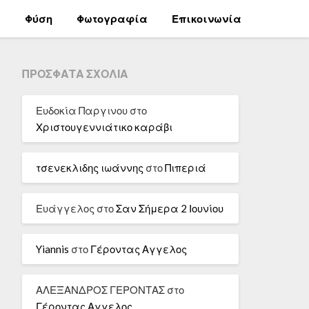
α
Φύση
Φωτογραφία
Επικοινωνία
ΠΡΌΣΦΑΤΑ ΣΧΌΛΙΑ
Ευδοκία Παργινου
στο
Χριστουγεννιάτικο καράβι
τσενεκλιδης ιωάννης
στο
Πιπεριά
Ευάγγελος
στο
Σαν Σήμερα 2 Ιουνίου
Yiannis
στο
Γέροντας Αγγελος
ΑΛΕΞΑΝΔΡΟΣ ΓΕΡΟΝΤΑΣ
στο
Γέροντας Αγγελος