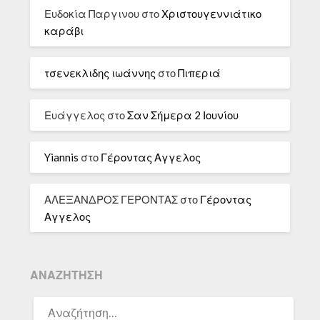
Ευδοκία Παργινου
στο
Χριστουγεννιάτικο
καράβι
τσενεκλιδης ιωάννης
στο
Πιπεριά
Ευάγγελος
στο
Σαν Σήμερα 2 Ιουνίου
Yiannis
στο
Γέροντας Αγγελος
ΑΛΕΞΑΝΔΡΟΣ ΓΕΡΟΝΤΑΣ
στο
Γέροντας
Αγγελος
ΑΝΑΖΉΤΗΣΗ
ΑΝΑΖΉΤΗΣΗ
ΓΙΑ: