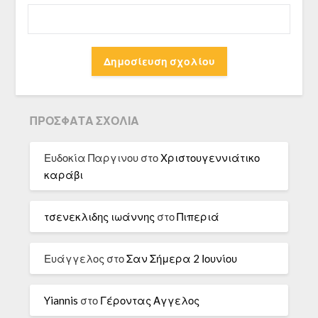
ΠΡΌΣΦΑΤΑ ΣΧΌΛΙΑ
Ευδοκία Παργινου
στο
Χριστουγεννιάτικο
καράβι
τσενεκλιδης ιωάννης
στο
Πιπεριά
Ευάγγελος
στο
Σαν Σήμερα 2 Ιουνίου
Yiannis
στο
Γέροντας Αγγελος