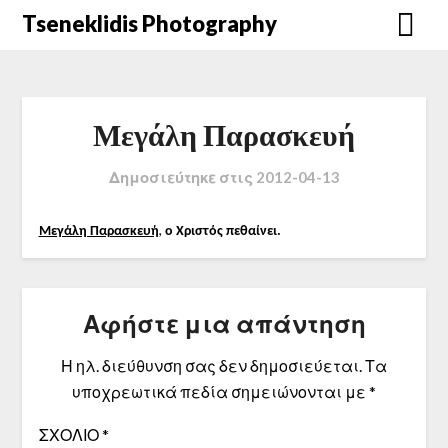
Μετάβαση
Tseneklidis Photography
στο
περιεχόμενο
Μεγάλη Παρασκευή
Δημοσιεύτηκε στις
2012-04-13
,
Μεγάλη Παρασκευή
ο Χριστός πεθαίνει.
Αφήστε μια απάντηση
Η ηλ. διεύθυνση σας δεν δημοσιεύεται.
Τα
υποχρεωτικά πεδία σημειώνονται με
*
ΣΧΌΛΙΟ
*