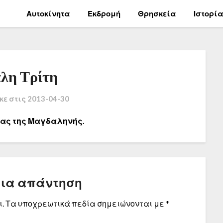
Αυτοκίνητα
Εκδρομή
Θρησκεία
Ιστορί
λη Τρίτη
κε στις
2013-04-30
ίας της Μαγδαληνής.
μια απάντηση
.
Τα υποχρεωτικά πεδία σημειώνονται με
*