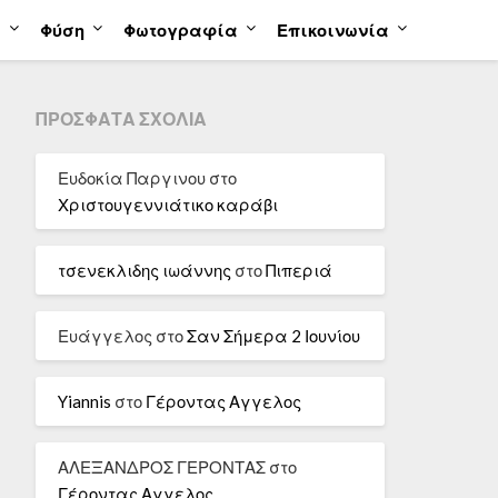
α
Φύση
Φωτογραφία
Επικοινωνία
ΠΡΌΣΦΑΤΑ ΣΧΌΛΙΑ
Ευδοκία Παργινου
στο
Χριστουγεννιάτικο καράβι
τσενεκλιδης ιωάννης
στο
Πιπεριά
Ευάγγελος
στο
Σαν Σήμερα 2 Ιουνίου
Yiannis
στο
Γέροντας Αγγελος
ΑΛΕΞΑΝΔΡΟΣ ΓΕΡΟΝΤΑΣ
στο
Γέροντας Αγγελος