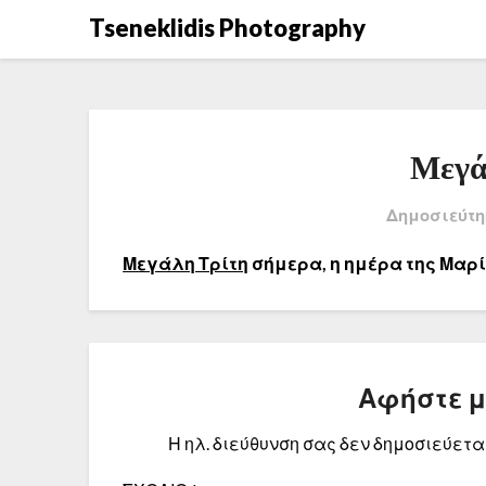
Μετάβαση
Tseneklidis Photography
στο
περιεχόμενο
Μεγά
Δημοσιεύτη
Μεγάλη Τρίτη
σήμερα, η ημέρα της Μαρ
Αφήστε 
Η ηλ. διεύθυνση σας δεν δημοσιεύεται