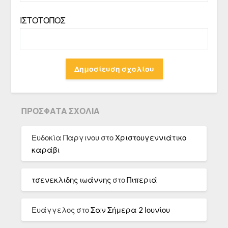
ΙΣΤΌΤΟΠΟΣ
ΠΡΌΣΦΑΤΑ ΣΧΌΛΙΑ
Ευδοκία Παργινου
στο
Χριστουγεννιάτικο
καράβι
τσενεκλιδης ιωάννης
στο
Πιπεριά
Ευάγγελος
στο
Σαν Σήμερα 2 Ιουνίου