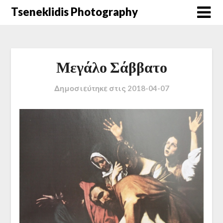
Μετάβαση
Tseneklidis Photography
στο
περιεχόμενο
Μεγάλο Σάββατο
Δημοσιεύτηκε στις
2018-04-07