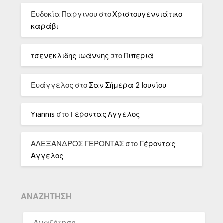
Ευδοκία Παργινου
στο
Χριστουγεννιάτικο
καράβι
τσενεκλιδης ιωάννης
στο
Πιπεριά
Ευάγγελος
στο
Σαν Σήμερα 2 Ιουνίου
Yiannis
στο
Γέροντας Αγγελος
ΑΛΕΞΑΝΔΡΟΣ ΓΕΡΟΝΤΑΣ
στο
Γέροντας
Αγγελος
ΑΝΑΖΉΤΗΣΗ
ΑΝΑΖΉΤΗΣΗ