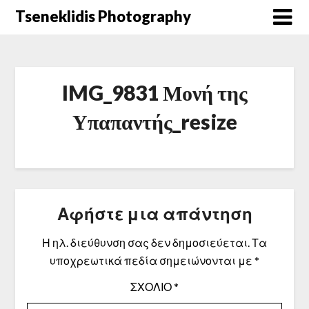
Μετάβαση
Tseneklidis Photography
στο
περιεχόμενο
IMG_9831 Μονή της
Υπαπαντής_resize
Αφήστε μια απάντηση
Η ηλ. διεύθυνση σας δεν δημοσιεύεται.
Τα
υποχρεωτικά πεδία σημειώνονται με
*
ΣΧΌΛΙΟ
*