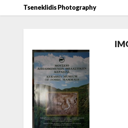
Μετάβαση
Tseneklidis Photography
στο
περιεχόμενο
IM