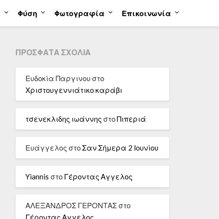
α
Φύση
Φωτογραφία
Επικοινωνία
ΠΡΌΣΦΑΤΑ ΣΧΌΛΙΑ
Ευδοκία Παργινου
στο
Χριστουγεννιάτικο καράβι
τσενεκλιδης ιωάννης
στο
Πιπεριά
Ευάγγελος
στο
Σαν Σήμερα 2 Ιουνίου
Yiannis
στο
Γέροντας Αγγελος
ΑΛΕΞΑΝΔΡΟΣ ΓΕΡΟΝΤΑΣ
στο
Γέροντας Αγγελος